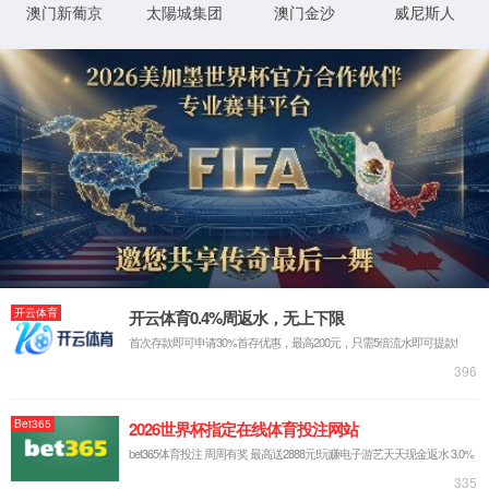
beat365官网
在线官网
公司简介
企业文化