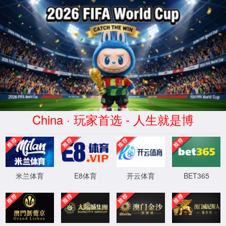
beat365-官方在线网站-Official
website
首 页
beat365官网在线官
产品中心
网